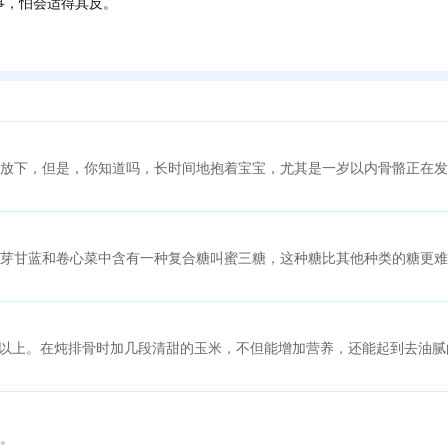
，怕会适得其反。
放下，但是，你知道吗，长时间地抱着宝宝，尤其是一岁以内骨骼正在发
芽甘蓝和卷心菜中含有一种复合糖叫蜜三糖，这种糖比其他种类的糖更难
%以上。在炖排骨时加几段清甜的玉米，不但能增加营养，还能起到去油
。