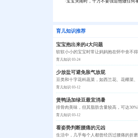
·宝宝哭闹时，千万不要强迫他做任何事
育儿知识推荐
宝宝抱出来的4大问题
软软小小的宝宝时常让妈妈抱在怀中舍不得
育儿知识 03-24
少放盐可避免胀气放屁
豆类和十字花科蔬菜，如西兰花、花椰菜、
育儿知识 03-12
煲鸭汤加绿豆最宜消暑
排骨肉美味，但其脂肪含量较高，可达30
育儿知识 03-12
看姿势判断腰痛的元凶
生活中，几乎每个人都曾经历过腰痛的折磨