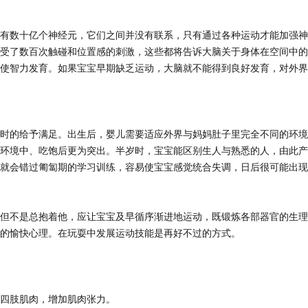
数十亿个神经元，它们之间并没有联系，只有通过各种运动才能加强神
受了数百次触碰和位置感的刺激，这些都将告诉大脑关于身体在空间中的
使智力发育。如果宝宝早期缺乏运动，大脑就不能得到良好发育，对外界
的给予满足。出生后，婴儿需要适应外界与妈妈肚子里完全不同的环境
环境中、吃饱后更为突出。半岁时，宝宝能区别生人与熟悉的人，由此产
就会错过匍匐期的学习训练，容易使宝宝感觉统合失调，日后很可能出现
不是总抱着他，应让宝宝及早循序渐进地运动，既锻炼各部器官的生理
的愉快心理。在玩耍中发展运动技能是再好不过的方式。
四肢肌肉，增加肌肉张力。