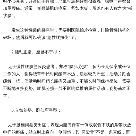
时小心翼翼，并常以手撑腰，严重时连翻身都很困难，咳嗽一声都会
加重腰痛。通常一侧腰部肌肉痉挛，坚如木板，所以也有人称之为“板
状腰”。
发生这种性质的腰痛时，需要到医院拍片检查，排除骨性结构的
破坏，然后就可以确诊“急性腰扭伤”了。
2.腰动正常、坐卧不宁型：
见于慢性腰肌筋膜炎患者，亦称“腰肌劳损”。多为长期伏案或坐位
工作的人，觉得腰背部长时间酸痛不适，晨起较为严重，活动片刻会
缓解一些，但活动时间稍长腰痛又加重，不能长时间保持坐位，需要
不断地变换姿势。腰肌劳损一般不影响腰椎的屈伸活动，姿势基本正
常。
3.立如斜塔、卧似弯弓型：
见于腰椎间盘突出症，表现为腰痛伴有一侧或双侧下肢的条带状放
电样的疼痛，站立时上身向一侧倾斜，其“脊梁骨”不是一条直线，而