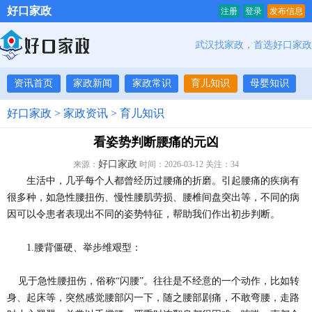
好口家政
注册
登录
发布信息
武汉找家政，首选好口家政
资讯首页
家政新闻
家政常识
育儿知识
母婴知识
好口家政
>
家政资讯
>
育儿知识
看姿势判断腰痛的元凶
好口家政
来源：
时间：2026-03-12 关注：
34
生活中，几乎每个人都曾经历过腰痛的折磨。引起腰痛的疾病有
很多种，如急性腰扭伤、慢性腰肌劳损、腰椎间盘突出等，不同的病
因可以令患者表现出不同的姿势特征，帮助我们作出初步判断。
1.腰背僵硬、举步维艰型：
见于急性腰扭伤，俗称“闪腰”。往往是不经意的一个动作，比如转
身、起床等，突然感觉腰部闪一下，随之腰部剧痛，不敢弯腰，走路