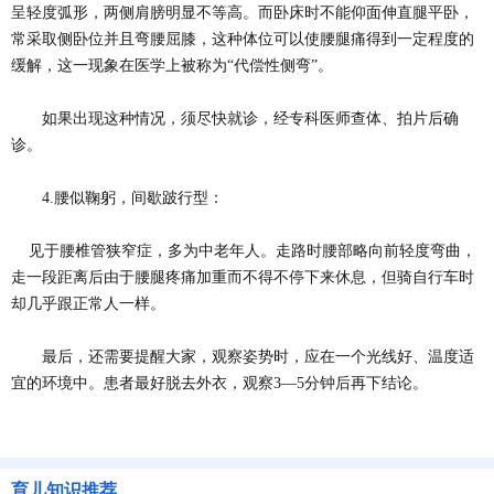
呈轻度弧形，两侧肩膀明显不等高。而卧床时不能仰面伸直腿平卧，
常采取侧卧位并且弯腰屈膝，这种体位可以使腰腿痛得到一定程度的
缓解，这一现象在医学上被称为“代偿性侧弯”。
如果出现这种情况，须尽快就诊，经专科医师查体、拍片后确
诊。
4.腰似鞠躬，间歇跛行型：
见于腰椎管狭窄症，多为中老年人。走路时腰部略向前轻度弯曲，
走一段距离后由于腰腿疼痛加重而不得不停下来休息，但骑自行车时
却几乎跟正常人一样。
最后，还需要提醒大家，观察姿势时，应在一个光线好、温度适
宜的环境中。患者最好脱去外衣，观察3—5分钟后再下结论。
育儿知识推荐