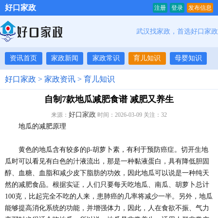
好口家政
注册
登录
发布信息
武汉找家政，首选好口家政
资讯首页
家政新闻
家政常识
育儿知识
母婴知识
好口家政
>
家政资讯
>
育儿知识
自制7款地瓜减肥食谱 减肥又养生
好口家政
来源：
时间：2026-03-09 关注：
32
地瓜的减肥原理
黄色的地瓜含有较多的β-胡萝卜素，有利于预防癌症。切开生地
瓜时可以看见有白色的汁液流出，那是一种黏液蛋白，具有降低胆固
醇、血糖、血脂和减少皮下脂肪的功效，因此地瓜可以说是一种纯天
然的减肥食品。根据实证，人们只要每天吃地瓜、南瓜、胡萝卜总计
100克，比起完全不吃的人来，患肺癌的几率将减少一半。另外，地瓜
能够提高消化系统的功能，并增强体力，因此，人在食欲不振、气力