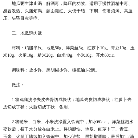
地瓜粥生津止渴，解酒毒，降压的功效。适用于慢性酒精中毒、
感冒发热、头痛烦渴、颜面潮红、大便干结、下痢、伤暑烦渴、高血
压、头昏目赤等症。
二、地瓜鸡肉饭
材料：鸡腿半只、地瓜50g、洋菜丝5g、红萝卜10g、青豆10g、玉
米10g、火腿10g、糙米20g、白米40g、小米10g、开水60c.c。
调味料：盐少许、黑胡椒少许、橄榄油1-2滴。
做法：
1.将鸡腿洗净去皮去骨切成块状；地瓜去皮切成块状；红萝卜去
皮切成丁状；火腿切成丁状；备用。
2.将糙米、白米、小米洗净置入铁碗中，加水60c.c.。洋菜丝泡水
变软后，挤干水分放在白米上。将鸡腿快、地瓜、红萝卜丁、青豆、
玉米、火腿丁陆续加入铁碗中。加少许盐、黑胡椒调味，最后加1-2滴