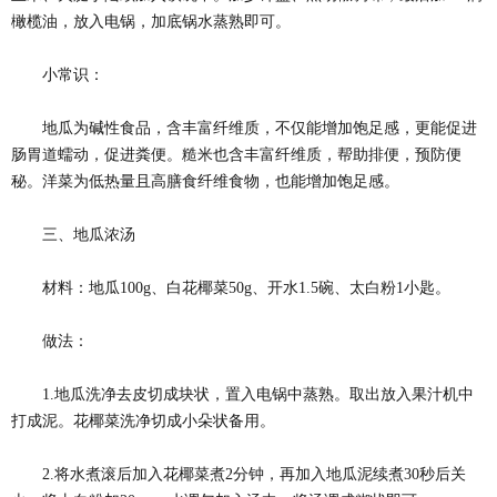
橄榄油，放入电锅，加底锅水蒸熟即可。
小常识：
地瓜为碱性食品，含丰富纤维质，不仅能增加饱足感，更能促进
肠胃道蠕动，促进粪便。糙米也含丰富纤维质，帮助排便，预防便
秘。洋菜为低热量且高膳食纤维食物，也能增加饱足感。
三、地瓜浓汤
材料：地瓜100g、白花椰菜50g、开水1.5碗、太白粉1小匙。
做法：
1.地瓜洗净去皮切成块状，置入电锅中蒸熟。取出放入果汁机中
打成泥。花椰菜洗净切成小朵状备用。
2.将水煮滚后加入花椰菜煮2分钟，再加入地瓜泥续煮30秒后关