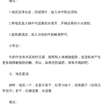
做法：
1.地瓜洗净去皮，切成薄片，放入水中除去涩味。
2.将地瓜放入锅中与适量的水煮开，开锅后再转小火熬软。
3.趁热磨成泥，加入30克的牛奶略煮即可。
小常识：
牛奶中含有丰富的钙元素，能帮助人体燃烧脂肪，促进机体产生
更多能降解脂肪的酶。所以，如果您想减肥，请每天喝奶吧。
七、地瓜姜汤
材料：地瓜一个，生姜片若干，红枣10余个，珍珠圆子（珍珠元
宵也可）若干，红糖适量，水适量
做法：