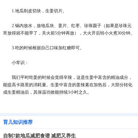
1.地瓜削皮切块，生姜切片。
2.锅内放水，放地瓜块、姜片、红枣、珍珠圆子（如果是珍珠元
宵放得就不能早了，关火前5分钟再放），大火开后转小火煮30分钟。
3.吃的时候根据自己口味加红糖即可。
小常识：
我们平时吃姜的时候会觉得辛辣，这是生姜中富含的精油成分，
能提高卡路里的消耗量。生姜中富含的姜辣素在加热后，大部分转化
成生姜精油后，其保温功效能持续3小时之久。
育儿知识推荐
自制7款地瓜减肥食谱 减肥又养生