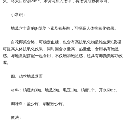
火。将太白粉加20c.c。水调匀加入汤中，将汤调成糊状即可。
小常识：
地瓜含丰富的β-胡萝卜素及氨基酸，可提高人体抗氧化效果。
白花椰菜含铬，可稳定血糖，也含有高抗氧化物质维生素C及硒
可提高人体抗氧化效果，同时因含水量高，热量低，食用易有饱足
感。与地瓜泥搭配一起食用，不仅增加饱足感，还具有养颜美容功效
喔。
四、鸡丝地瓜蒸蛋
材料：鸡腿肉30g、地瓜20g、毛豆10g、鸡蛋1个、开水60c.c。
调味料：盐少许、胡椒粉少许。
做法：