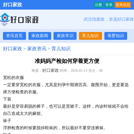
好口家政
注册
登录
发布信息
武汉找家政，首选好口家政
资讯首页
家政新闻
家政常识
育儿知识
母婴知识
好口家政
>
家政资讯
>
育儿知识
准妈妈产检如何穿着更方便
好口家政
来源：
时间：2026-01-13 关注：
46
宽松的衣服
一定要穿宽松的衣服，尤其是到孕中期测宫高、腹围开始，更是要选
择方便检查的衣服。
下装
最好是穿容易脱的裤子，也可以是宽裙子。这样，内诊时候就不会给
自己造成太大的麻烦。
袜子
浮肿检查的时候要脱掉鞋袜的，所以最好不要穿连裤袜。