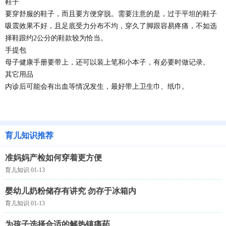
鞋子
要穿舒服的鞋子，而且要方便穿脱。需要注意的是，过于平坦的鞋子
吸震效果不好，且足底受力分布不均，穿久了脚跟容易疼痛，不如选
择鞋跟约2公分的鞋款较为恰当。
手提包
母子健康手册要带上，还可以装上笔和小本子，有必要时做记录。
其它用品
内诊后可能会有出血等情况发生，最好带上卫生巾、纸巾。
育儿知识推荐
准妈妈产检如何穿着更方便
育儿知识 01-13
婴幼儿奶粉储存有讲究 勿存于冰箱内
育儿知识 01-13
为孩子选择合适的解热镇痛药