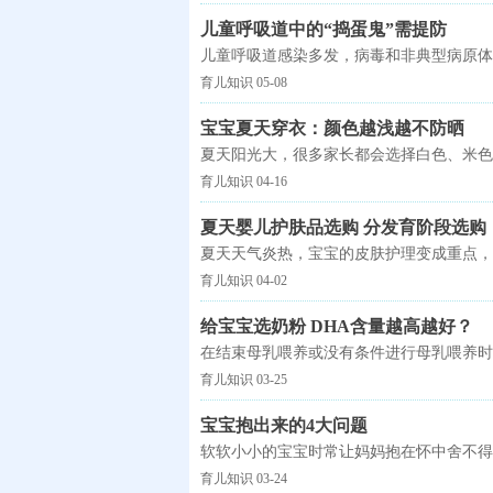
儿童呼吸道中的“捣蛋鬼”需提防
儿童呼吸道感染多发，病毒和非典型病原体
育儿知识 05-08
宝宝夏天穿衣：颜色越浅越不防晒
夏天阳光大，很多家长都会选择白色、米色
育儿知识 04-16
夏天婴儿护肤品选购 分发育阶段选购
夏天天气炎热，宝宝的皮肤护理变成重点，
育儿知识 04-02
给宝宝选奶粉 DHA含量越高越好？
在结束母乳喂养或没有条件进行母乳喂养时
育儿知识 03-25
宝宝抱出来的4大问题
软软小小的宝宝时常让妈妈抱在怀中舍不得
育儿知识 03-24