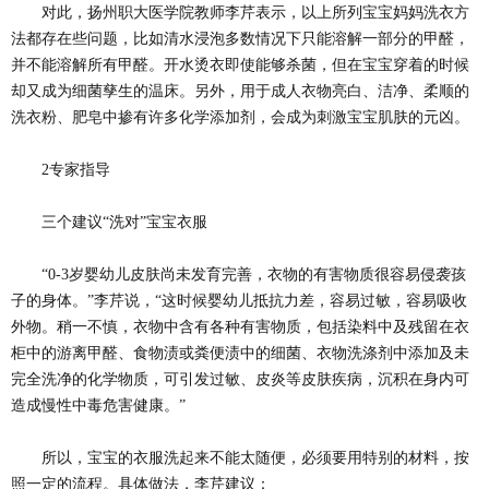
对此，扬州职大医学院教师李芹表示，以上所列宝宝妈妈洗衣方
法都存在些问题，比如清水浸泡多数情况下只能溶解一部分的甲醛，
并不能溶解所有甲醛。开水烫衣即使能够杀菌，但在宝宝穿着的时候
却又成为细菌孳生的温床。另外，用于成人衣物亮白、洁净、柔顺的
洗衣粉、肥皂中掺有许多化学添加剂，会成为刺激宝宝肌肤的元凶。
2专家指导
三个建议“洗对”宝宝衣服
“0-3岁婴幼儿皮肤尚未发育完善，衣物的有害物质很容易侵袭孩
子的身体。”李芹说，“这时候婴幼儿抵抗力差，容易过敏，容易吸收
外物。稍一不慎，衣物中含有各种有害物质，包括染料中及残留在衣
柜中的游离甲醛、食物渍或粪便渍中的细菌、衣物洗涤剂中添加及未
完全洗净的化学物质，可引发过敏、皮炎等皮肤疾病，沉积在身内可
造成慢性中毒危害健康。”
所以，宝宝的衣服洗起来不能太随便，必须要用特别的材料，按
照一定的流程。具体做法，李芹建议：